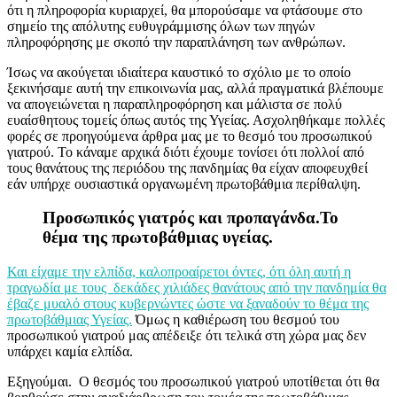
ότι η πληροφορία κυριαρχεί, θα μπορούσαμε να φτάσουμε στο
σημείο της απόλυτης ευθυγράμμισης όλων των πηγών
πληροφόρησης με σκοπό την παραπλάνηση των ανθρώπων.
Ίσως να ακούγεται ιδιαίτερα καυστικό το σχόλιο με το οποίο
ξεκινήσαμε αυτή την επικοινωνία μας, αλλά πραγματικά βλέπουμε
να απογειώνεται η παραπληροφόρηση και μάλιστα σε πολύ
ευαίσθητους τομείς όπως αυτός της Υγείας. Ασχοληθήκαμε πολλές
φορές σε προηγούμενα άρθρα μας με το θεσμό του προσωπικού
γιατρού. Το κάναμε αρχικά διότι έχουμε τονίσει ότι πολλοί από
τους θανάτους της περιόδου της πανδημίας θα είχαν αποφευχθεί
εάν υπήρχε ουσιαστικά οργανωμένη πρωτοβάθμια περίθαλψη.
Προσωπικός γιατρός και προπαγάνδα.Το
θέμα της πρωτοβάθμιας υγείας.
Και είχαμε την ελπίδα, καλοπροαίρετοι όντες, ότι όλη αυτή η
τραγωδία με τους δεκάδες χιλιάδες θανάτους από την πανδημία θα
έβαζε μυαλό στους κυβερνώντες ώστε να ξαναδούν το θέμα της
πρωτοβάθμιας Υγείας.
Όμως η καθιέρωση του θεσμού του
προσωπικού γιατρού μας απέδειξε ότι τελικά στη χώρα μας δεν
υπάρχει καμία ελπίδα.
Εξηγούμαι. Ο θεσμός του προσωπικού γιατρού υποτίθεται ότι θα