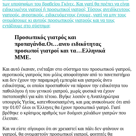
των υποψηφίων του βραβείου Γκίνες. Και γιατί θα πρέπει να είναι
ειδικευμένοι γιατροί ή προσωπικοί γιατροί; Τόσους ανειδίκευτους
γιατρούς, αγροτικούς, ειδικευόμενους έχουμε, γιατί να μην τους
ονομάσουμε κι αυτούς προσωπικούς γιατρούς και να τους
εντάξουμε στο σύστημα;
Προσωπικός γιατρός και
προπαγάνδα.Οι…ανευ ειδικότητας
προσωποί γιατροί και τα…Ελληνικά
ΜΜΕ.
Και αυτό έκαναν, ενέταξαν στο σύστημα του προσωπικού γιατρού,
αγροτικούς γιατρούς που μόλις αποφοίτησαν από το πανεπιστήμιο
και δεν έχουν την παραμικρή εμπειρία και γιατρούς άνευ
ειδικότητας, οι οποίοι προσπαθούν να πάρουν την ειδικότητα του
παθολόγου ή του γενικού γιατρού, χωρίς φυσικά να έχουν
πιστοποιηθεί για κάτι τέτοιο. Βγήκε λοιπόν η Αναπληρώτρια
υπουργός Υγείας, κατενθουσιασμένη, και μας ανακοίνωσε ότι από
την 01/07 όλοι οι Έλληνες θα έχουν προσωπικό γιατρό. Γιατί
βρέθηκε ο κρίσιμος αριθμός των δυόμισι χιλιάδων γιατρών που
έλειπαν.
Και να είστε σίγουροι ότι αν χρειαστεί και πάλι δεν φτάνουν οι
γιατροί, θα ονομαστούν προσωπικοί γιατροί, φοιτητές θα