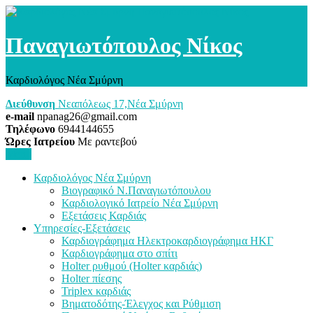
Παναγιωτόπουλος Νίκος
Καρδιολόγος Νέα Σμύρνη
Διεύθυνση
Νεαπόλεως 17,Νέα Σμύρνη
e-mail
npanag26@gmail.com
Τηλέφωνο
6944144655
Ώρες Ιατρείου
Με ραντεβού
Menu
Καρδιολόγος Νέα Σμύρνη
Βιογραφικό Ν.Παναγιωτόπουλου
Καρδιολογικό Ιατρείο Νέα Σμύρνη
Εξετάσεις Καρδιάς
Υπηρεσίες-Εξετάσεις
Καρδιογράφημα Ηλεκτροκαρδιογράφημα ΗΚΓ
Καρδιογράφημα στο σπίτι
Holter ρυθμού (Holter καρδιάς)
Holter πίεσης
Triplex καρδιάς
Βηματοδότης-Έλεγχος και Ρύθμιση