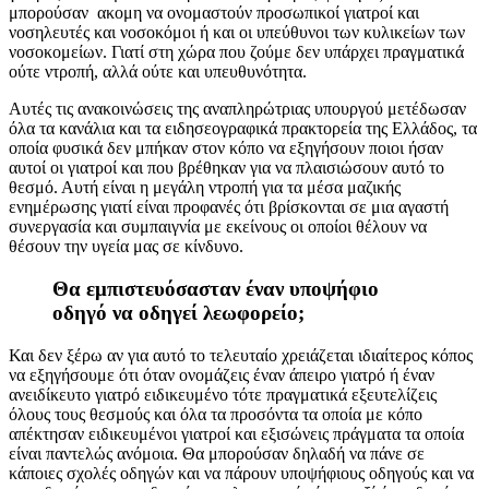
μπορούσαν ακομη να ονομαστούν προσωπικοί γιατροί και
νοσηλευτές και νοσοκόμοι ή και οι υπεύθυνοι των κυλικείων των
νοσοκομείων. Γιατί στη χώρα που ζούμε δεν υπάρχει πραγματικά
ούτε ντροπή, αλλά ούτε και υπευθυνότητα.
Αυτές τις ανακοινώσεις της αναπληρώτριας υπουργού μετέδωσαν
όλα τα κανάλια και τα ειδησεογραφικά πρακτορεία της Ελλάδος, τα
οποία φυσικά δεν μπήκαν στον κόπο να εξηγήσουν ποιοι ήσαν
αυτοί οι γιατροί και που βρέθηκαν για να πλαισιώσουν αυτό το
θεσμό. Αυτή είναι η μεγάλη ντροπή για τα μέσα μαζικής
ενημέρωσης γιατί είναι προφανές ότι βρίσκονται σε μια αγαστή
συνεργασία και συμπαιγνία με εκείνους οι οποίοι θέλουν να
θέσουν την υγεία μας σε κίνδυνο.
Θα εμπιστευόσασταν έναν υποψήφιο
οδηγό να οδηγεί λεωφορείο;
Και δεν ξέρω αν για αυτό το τελευταίο χρειάζεται ιδιαίτερος κόπος
να εξηγήσουμε ότι όταν ονομάζεις έναν άπειρο γιατρό ή έναν
ανειδίκευτο γιατρό ειδικευμένο τότε πραγματικά εξευτελίζεις
όλους τους θεσμούς και όλα τα προσόντα τα οποία με κόπο
απέκτησαν ειδικευμένοι γιατροί και εξισώνεις πράγματα τα οποία
είναι παντελώς ανόμοια. Θα μπορούσαν δηλαδή να πάνε σε
κάποιες σχολές οδηγών και να πάρουν υποψήφιους οδηγούς και να