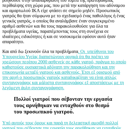
βοηθούσε στην αναδιάρθρωση του τομέα της πρωτοβάθμιας
περίθαλψης στη χώρα μας, που μετά την κατάργηση του αδύναμου
και αμαρτωλού ΙΚΑ είχε φτάσει σε σημείο μηδέν. Προσωπικός
γιατρός θα ήταν σύμφωνα με το σχεδιασμό ένας παθολόγος ή ένας
γενικός γιατρός, ο οποίος θα αναλάμβανε έναν συγκεκριμένο
αριθμό ασθενών και θα τους παρακολουθούσε για όλα τα
προβλήματα υγείας, παραπέμποντας τους στη συνέχεια σε
ιδιαίτερες ειδικότητες ή και σε νοσοκομεία εφόσον αυτό ήταν
απαραίτητο.
Και από δω ξεκινούν όλα τα προβλήματα
. Οι υπεύθυνοι του
Υπουργείου Υγείας διαπιστώνουν αρχικά ότι θα πρέπει να
χρεώσουν περίπου 2000 ασθενείς σε κάθε γιατρό, πράγμα το οποίο
καθιστούσε ουσιαστικά αδύνατη την παρακολούθηση και την
επικοινωνία μεταξύ γιατρού και ασθενούς. Έτσι εξ ορισμού από
την αρχή ο προσωπικός γιατρός καταδικαζόταν να είναι απλώς
συνταγογράφος και μάλιστα συνταγογράφος εξ αποστάσεως με τη
λεγόμενη άυλη συνταγογράφηση.
Πολλοί γιατροί που σέβονταν την εργασία
τους αρνήθηκαν να ενταχθούν στο θεσμό
του προσωπικού γιατρού.
Υπό αυτούς τους όρους και παρά τη δελεαστική αμοιβή πολλοί
γιατροί που σέβονταν την εργασία τους αρνήθηκαν να ενταχθούν