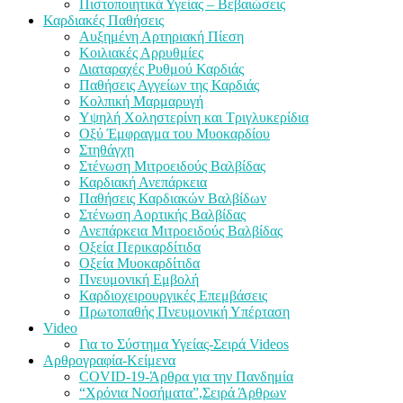
Πιστοποιητικά Υγείας – Βεβαιώσεις
Καρδιακές Παθήσεις
Αυξημένη Αρτηριακή Πίεση
Κοιλιακές Αρρυθμίες
Διαταραχές Ρυθμού Καρδιάς
Παθήσεις Αγγείων της Καρδιάς
Κολπική Μαρμαρυγή
Υψηλή Χοληστερίνη και Τριγλυκερίδια
Οξύ Έμφραγμα του Μυοκαρδίου
Στηθάγχη
Στένωση Μιτροειδούς Βαλβίδας
Καρδιακή Ανεπάρκεια
Παθήσεις Καρδιακών Βαλβίδων
Στένωση Αορτικής Βαλβίδας
Ανεπάρκεια Μιτροειδούς Βαλβίδας
Οξεία Περικαρδίτιδα
Οξεία Μυοκαρδίτιδα
Πνευμονική Εμβολή
Καρδιοχειρουργικές Επεμβάσεις
Πρωτοπαθής Πνευμονική Υπέρταση
Video
Για το Σύστημα Υγείας-Σειρά Videos
Αρθρογραφία-Κείμενα
COVID-19-Άρθρα για την Πανδημία
“Χρόνια Νοσήματα”,Σειρά Άρθρων