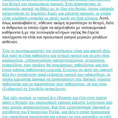
στο θεσμό του προσωπικού γιατρού. Έτσι αναγκάστηκε το
υπουργείο, αρχικά, να βάλει με το ζόρι στο θεσμό, όσους γιατρούς
υπηρετούσαν σε δημόσιες δομές και μάλιστα γιατρούς, οι οποίοι
είχαν σύμβαση εργασίας με αυτές χωρίς να είναι μόνιμοι.
Αυτό,
όπως καταλαβαίνετε, νόθευσε ακόμη περισσότερο το θεσμό, διότι
οι άνθρωποι οι οποίοι είχαν να ασχοληθούν με νοσοκομειακά
καθήκοντα ή με την λειτουργία κέντρων υγείας θα έπρεπε
ταυτόχρονα να είναι και προσωπικοί γιατροί μερικών χιλιάδων
ασθενών.
Τότε οι προγραμματιστές του συστήματος είχαν μια φαεινή ιδέα.
Και γιατί να είναι παθολόγοι και γενικοί γιατροί και να μην είναι
καρδιολόγοι, ενδοκρινολόγοι γαστρεντερολόγοι, νευρολόγοι,
νεφρολόγοι, τους οποίους θα ονομάσουμε παθολόγους μια που
έχουν κάποια παθολογική εμπειρία. Ευτυχώς σε αυτή την τραγική
ιδέα δεν συναίνεσαν παρά ελάχιστοι γιατροί των ειδικοτήτων, οι
οποίοι καλούνται ξαφνικά να ξαναγυρίσουν στις βασικές γνώσεις
παθολογίας και να παριστάνουν τους παθολόγους, αν και είχαν
εξειδικευτεί σε ένα άλλο αντικείμενο.
Και πάλι φυσικά, οι γιατροί δεν έβγαιναν και έτσι στην πρώτη
φάση ο θεσμός του προσωπικού γιατρού κάλυπτε λιγότερους από
τους μισούς ασφαλισμένους. Και τότε εμπνεύστηκαν ξαφνικά οι
υπεύθυνοι του Υπουργείου Υγείας, μια ιδέα η οποία πραγματικά
έχει παγκόσμια πρωτοτυπία και μπορεί να τους κατατάξει μεταξύ