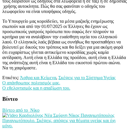
τους διορίσουν ως οδηγούς στα λεωφορεία ή σε ταξί ή σε δημόσιας
χρήσης αυτοκίνητα. Πώς θα σας φαινόταν ο οδηγός του
λεωφορείου να είναι υποψήφιος οδηγός.
Το Υπουργείο μας κοροϊδεύει, τα μέσα μαζικής ενημέρωσης
σιωπούν και από την 01/07/2025 οι Έλληνες θα έχουν ως
προσωπικούς γιατρούς πρόσωπα που σαφώς δεν πληρούν τα
κριτήρια για να αναλάβουν την ευαίσθητη υγεία του ελληνικού
λαού. Ο ελληνικός λαός βέβαια ως συνήθως θα προσπαθήσει να
βολευτεί με δικούς του τρόπους και θα δείξει για μια ακόμη φορά
ότι ευχαρίστως γίνεται αντικείμενο κοροϊδίας χωρίς καμία
αντίδραση. Αυτή είναι η Ελλάδα της προόδου, αυτή είναι η Ελλάδα
της ανάπτυξης αυτή είναι η Ελλάδα του εικοστού πρώτου αιώνα.
Να τη χαιρόμαστε.
Ετικέτες:
Άρθρα και Κείμενα
,
Σκέψεις για το Σύστημα Υγείας
Πλοήγηση
Ο απάνθρωπος πολιτισμός μας.
Ο εθελοντισμός και η απαξίωση του.
άρθρων
Βίντεο
Βίντεο από το Νίκο
Παναγιωτόπουλο. Σκέψεις, απόψεις για θέματα υγείας και όχι
μόνο.