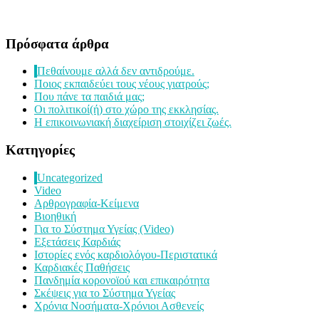
Πρόσφατα άρθρα
Πεθαίνουμε αλλά δεν αντιδρούμε.
Ποιος εκπαιδεύει τους νέους γιατρούς;
Που πάνε τα παιδιά μας;
Οι πολιτικοί(ή) στο χώρο της εκκλησίας.
Η επικοινωνιακή διαχείριση στοιχίζει ζωές.
Kατηγορίες
Uncategorized
Video
Αρθρογραφία-Κείμενα
Βιοηθική
Για το Σύστημα Υγείας (Video)
Εξετάσεις Καρδιάς
Ιστορίες ενός καρδιολόγου-Περιστατικά
Καρδιακές Παθήσεις
Πανδημία κορονοϊού και επικαιρότητα
Σκέψεις για το Σύστημα Υγείας
Χρόνια Νοσήματα-Χρόνιοι Ασθενείς