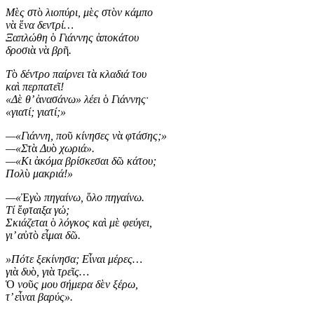
Μ
ὲ
ς στ
ὸ
λιοπύρι, μ
ὲ
ς στ
ὸ
ν κάμπο
ν
ὰ
ἕ
να δεντρί…
Ξαπλώθη
ὁ
Γιάννης
ἀ
ποκάτου
δροσι
ὰ
ν
ὰ
βρ
ῆ
.
Τ
ὸ
δέντρο παίρνει τ
ὰ
κλαδιά του
κα
ὶ
περπατε
ῖ
!
«Δ
ὲ
θ’
ἀ
νασάνω» λέει
ὁ
Γιάννης
ˑ
«γιατί; γιατί;»
—«Γιάννη, πο
ῦ
κίνησες ν
ὰ
φτάσης;»
—«Στ
ὰ
Δυ
ὸ
χωριά».
—«Κι
ἀ
κόμα βρίσκεσαι δ
ῶ
κάτου;
Πολ
ὺ
μακριά!»
—«
Ἐ
γ
ὼ
πηγαίνω,
ὅ
λο πηγαίνω.
Τί
ἔ
φταιξα γώ;
Σκιάζεται
ὁ
λόγκος κα
ὶ
μ
ὲ
φεύγει,
γι’ α
ὐ
τ
ὸ
ε
ἶ
μαι δ
ῶ
.
»Πότε ξεκίνησα; Ε
ἶ
ναι μέρες…
γι
ὰ
δυ
ὸ
, γι
ὰ
τρε
ῖ
ς…
Ὁ
νο
ῦ
ς μου σήμερα δ
ὲ
ν ξέρω,
τ’ ε
ἶ
ναι βαρύς».