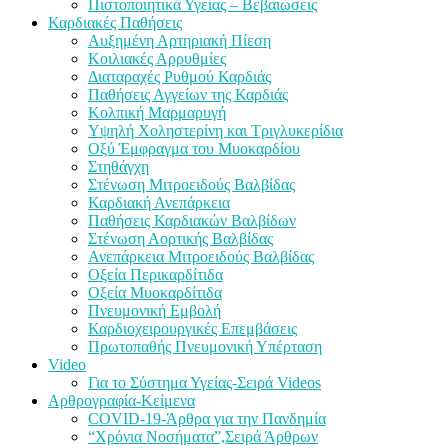
Πιστοποιητικά Υγείας – Βεβαιώσεις
Καρδιακές Παθήσεις
Αυξημένη Αρτηριακή Πίεση
Κοιλιακές Αρρυθμίες
Διαταραχές Ρυθμού Καρδιάς
Παθήσεις Αγγείων της Καρδιάς
Κολπική Μαρμαρυγή
Υψηλή Χοληστερίνη και Τριγλυκερίδια
Οξύ Έμφραγμα του Μυοκαρδίου
Στηθάγχη
Στένωση Μιτροειδούς Βαλβίδας
Καρδιακή Ανεπάρκεια
Παθήσεις Καρδιακών Βαλβίδων
Στένωση Αορτικής Βαλβίδας
Ανεπάρκεια Μιτροειδούς Βαλβίδας
Οξεία Περικαρδίτιδα
Οξεία Μυοκαρδίτιδα
Πνευμονική Εμβολή
Καρδιοχειρουργικές Επεμβάσεις
Πρωτοπαθής Πνευμονική Υπέρταση
Video
Για το Σύστημα Υγείας-Σειρά Videos
Αρθρογραφία-Κείμενα
COVID-19-Άρθρα για την Πανδημία
“Χρόνια Νοσήματα”,Σειρά Άρθρων