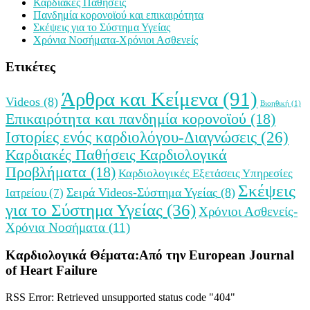
Καρδιακές Παθήσεις
Πανδημία κορονοϊού και επικαιρότητα
Σκέψεις για το Σύστημα Υγείας
Χρόνια Νοσήματα-Χρόνιοι Ασθενείς
Ετικέτες
Άρθρα και Κείμενα
(91)
Videos
(8)
Βιοηθική
(1)
Επικαιρότητα και πανδημία κορονοϊού
(18)
Ιστορίες ενός καρδιολόγου-Διαγνώσεις
(26)
Καρδιακές Παθήσεις Καρδιολογικά
Προβλήματα
(18)
Καρδιολογικές Εξετάσεις Υπηρεσίες
Σκέψεις
Ιατρείου
(7)
Σειρά Videos-Σύστημα Υγείας
(8)
για το Σύστημα Υγείας
(36)
Χρόνιοι Ασθενείς-
Χρόνια Νοσήματα
(11)
Καρδιολογικά Θέματα:Από την European Journal
of Heart Failure
RSS Error: Retrieved unsupported status code "404"