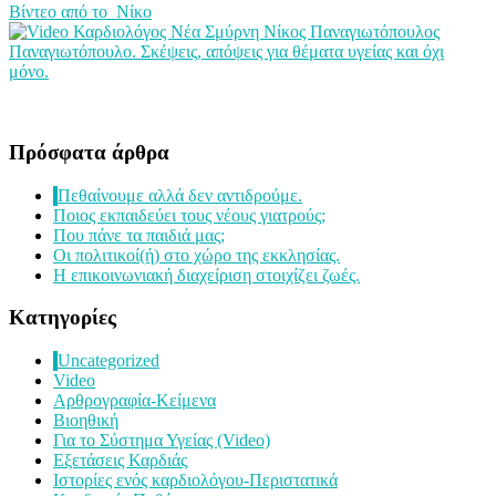
Βίντεο από το Νίκο
Παναγιωτόπουλο. Σκέψεις, απόψεις για θέματα υγείας και όχι
μόνο.
Πρόσφατα άρθρα
Πεθαίνουμε αλλά δεν αντιδρούμε.
Ποιος εκπαιδεύει τους νέους γιατρούς;
Που πάνε τα παιδιά μας;
Οι πολιτικοί(ή) στο χώρο της εκκλησίας.
Η επικοινωνιακή διαχείριση στοιχίζει ζωές.
Kατηγορίες
Uncategorized
Video
Αρθρογραφία-Κείμενα
Βιοηθική
Για το Σύστημα Υγείας (Video)
Εξετάσεις Καρδιάς
Ιστορίες ενός καρδιολόγου-Περιστατικά