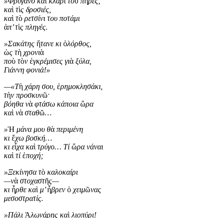
»Φρύγανο κα
ὶ
κλαρ
ὶ
το
ῦ
π
ῆ
ρες,
κα
ὶ
τ
ὶ
ς δροσιές,
κα
ὶ
τ
ὸ
ρετσίνι του ποτάμι
ἀ
π’ τ
ὶ
ς πληγές.
»Σακάτης
ἤ
τανε κι
ὁ
λόρθος,
ὡ
ς τ
ὴ
χρονι
ὰ
πο
ὺ
τ
ὸ
ν
ἐ
γκρέμισες γι
ὰ
ξύλα,
Γιάννη φονιά!»
—«Τ
ὴ
χάρη σου,
ἐ
ρημοκλησάκι,
τ
ὴ
ν προσκυν
ῶˑ
βόηθα ν
ὰ
φτάσω κάποια
ὥ
ρα
κα
ὶ
ν
ὰ
σταθ
ῶ
…
»
Ἡ
μάνα μου θ
ὰ
περιμένη
κι
ἔ
χω βοσκή…
κι ε
ἶ
χα κα
ὶ
τρύγο… Τί
ὥ
ρα νάναι
κα
ὶ
τί
ἐ
ποχή;
»Ξεκίνησα τ
ὸ
καλοκαίρι
—ν
ὰ
στοχαστ
ῆ
ς—
κι
ἦ
ρθε κα
ὶ
μ’
ἦ
βρεν
ὁ
χειμ
ῶ
νας
μεσοστρατίς.
»Πάλι
Ἁ
λωνάρης κα
ὶ
λιοπύρι!