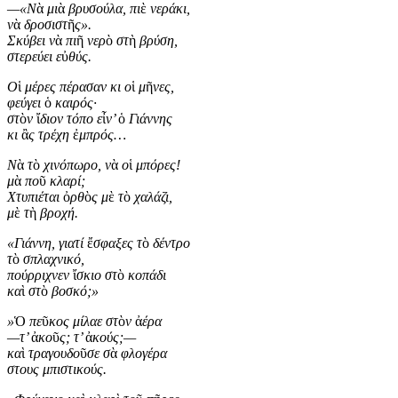
—«Ν
ὰ
μι
ὰ
βρυσούλα, πι
ὲ
νεράκι,
ν
ὰ
δροσιστ
ῆ
ς».
Σκύβει ν
ὰ
πι
ῆ
νερ
ὸ
στ
ὴ
βρύση,
στερεύει ε
ὐ
θύς.
Ο
ἱ
μέρες πέρασαν κι ο
ἱ
μ
ῆ
νες,
φεύγει
ὁ
καιρός·
στ
ὸ
ν
ἴ
διον τόπο ε
ἶ
ν’
ὁ
Γιάννης
κι
ἂ
ς τρέχη
ἐ
μπρός…
Ν
ὰ
τ
ὸ
χινόπωρο, ν
ὰ
ο
ἱ
μπόρες!
μ
ὰ
πο
ῦ
κλαρί;
Χτυπιέται
ὀ
ρθ
ὸ
ς μ
ὲ
τ
ὸ
χαλάζι,
μ
ὲ
τ
ὴ
βροχή.
«Γιάννη, γιατί
ἔ
σφαξες τ
ὸ
δέντρο
τ
ὸ
σπλαχνικό,
πούρριχνεν
ἴ
σκιο στ
ὸ
κοπάδι
κα
ὶ
στ
ὸ
βοσκό;»
»
Ὁ
πε
ῦ
κος μίλαε στ
ὸ
ν
ἀ
έρα
—τ’
ἀ
κο
ῦ
ς; τ’
ἀ
κούς;—
κα
ὶ
τραγουδο
ῦ
σε σ
ὰ
φλογέρα
στους μπιστικούς.