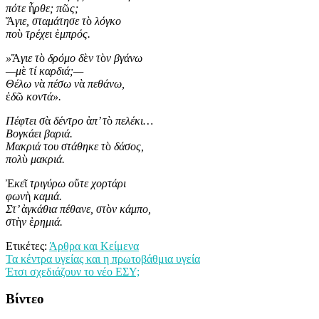
πότε
ἦ
ρθε; π
ῶ
ς;
Ἅ
γιε, σταμάτησε τ
ὸ
λόγκο
πο
ὺ
τρέχει
ἐ
μπρός.
»
Ἅ
γιε τ
ὸ
δρόμο δ
ὲ
ν τ
ὸ
ν βγάνω
—μ
ὲ
τί καρδιά;—
Θέλω ν
ὰ
πέσω ν
ὰ
πεθάνω,
ἐ
δ
ῶ
κοντά».
Πέφτει σ
ὰ
δέντρο
ἀ
π’ τ
ὸ
πελέκι…
Βογκάει βαριά.
Μακριά του στάθηκε τ
ὸ
δάσος,
πολ
ὺ
μακριά.
Ἐ
κε
ῖ
τριγύρω ο
ὔ
τε χορτάρι
φων
ὴ
καμιά.
Στ’
ἀ
γκάθια πέθανε, στ
ὸ
ν κάμπο,
στ
ὴ
ν
ἐ
ρημιά.
Ετικέτες:
Άρθρα και Κείμενα
Πλοήγηση
Τα κέντρα υγείας και η πρωτοβάθμια υγεία
Έτσι σχεδιάζουν το νέο ΕΣΥ;
άρθρων
Βίντεο