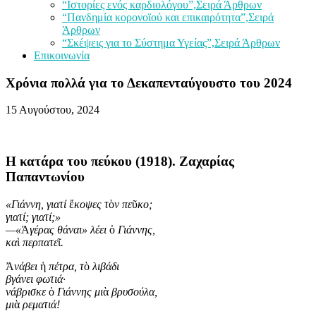
“Ιστορίες ενός καρδιολόγου”,Σειρά Άρθρων
“Πανδημία κορονοϊού και επικαιρότητα”,Σειρά
Άρθρων
“Σκέψεις για το Σύστημα Υγείας”,Σειρά Άρθρων
Επικοινωνία
Χρόνια πολλά για το Δεκαπενταύγουστο του 2024
15 Αυγούστου, 2024
Η κατάρα του πεύκου (1918). Ζαχαρίας
Παπαντωνίου
«Γιάννη, γιατί
ἔ
κοψες τ
ὸ
ν πε
ῦ
κο;
γιατί; γιατί;»
—«
Ἀ
γέρας θάναι» λέει
ὁ
Γιάννης,
κα
ὶ
περπατε
ῖ
.
Ἀ
νάβει
ἡ
πέτρα, τ
ὸ
λιβάδι
βγάνει φωτιά·
νάβρισκε
ὁ
Γιάννης μι
ὰ
βρυσούλα,
μι
ὰ
ρεματιά!