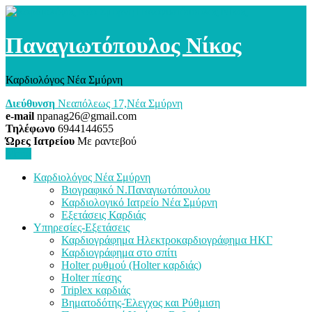
Παναγιωτόπουλος Νίκος
Καρδιολόγος Νέα Σμύρνη
Διεύθυνση
Νεαπόλεως 17,Νέα Σμύρνη
e-mail
npanag26@gmail.com
Τηλέφωνο
6944144655
Ώρες Ιατρείου
Με ραντεβού
Menu
Καρδιολόγος Νέα Σμύρνη
Βιογραφικό Ν.Παναγιωτόπουλου
Καρδιολογικό Ιατρείο Νέα Σμύρνη
Εξετάσεις Καρδιάς
Υπηρεσίες-Εξετάσεις
Καρδιογράφημα Ηλεκτροκαρδιογράφημα ΗΚΓ
Καρδιογράφημα στο σπίτι
Holter ρυθμού (Holter καρδιάς)
Holter πίεσης
Triplex καρδιάς
Βηματοδότης-Έλεγχος και Ρύθμιση