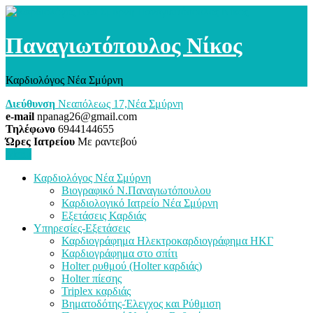
Παναγιωτόπουλος Νίκος
Καρδιολόγος Νέα Σμύρνη
Διεύθυνση
Νεαπόλεως 17,Νέα Σμύρνη
e-mail
npanag26@gmail.com
Τηλέφωνο
6944144655
Ώρες Ιατρείου
Με ραντεβού
Menu
Καρδιολόγος Νέα Σμύρνη
Βιογραφικό Ν.Παναγιωτόπουλου
Καρδιολογικό Ιατρείο Νέα Σμύρνη
Εξετάσεις Καρδιάς
Υπηρεσίες-Εξετάσεις
Καρδιογράφημα Ηλεκτροκαρδιογράφημα ΗΚΓ
Καρδιογράφημα στο σπίτι
Holter ρυθμού (Holter καρδιάς)
Holter πίεσης
Triplex καρδιάς
Βηματοδότης-Έλεγχος και Ρύθμιση