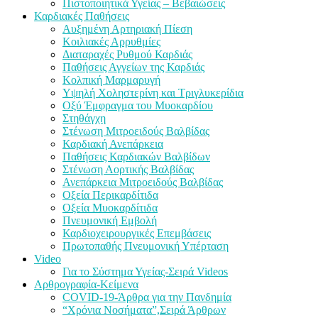
Πιστοποιητικά Υγείας – Βεβαιώσεις
Καρδιακές Παθήσεις
Αυξημένη Αρτηριακή Πίεση
Κοιλιακές Αρρυθμίες
Διαταραχές Ρυθμού Καρδιάς
Παθήσεις Αγγείων της Καρδιάς
Κολπική Μαρμαρυγή
Υψηλή Χοληστερίνη και Τριγλυκερίδια
Οξύ Έμφραγμα του Μυοκαρδίου
Στηθάγχη
Στένωση Μιτροειδούς Βαλβίδας
Καρδιακή Ανεπάρκεια
Παθήσεις Καρδιακών Βαλβίδων
Στένωση Αορτικής Βαλβίδας
Ανεπάρκεια Μιτροειδούς Βαλβίδας
Οξεία Περικαρδίτιδα
Οξεία Μυοκαρδίτιδα
Πνευμονική Εμβολή
Καρδιοχειρουργικές Επεμβάσεις
Πρωτοπαθής Πνευμονική Υπέρταση
Video
Για το Σύστημα Υγείας-Σειρά Videos
Αρθρογραφία-Κείμενα
COVID-19-Άρθρα για την Πανδημία
“Χρόνια Νοσήματα”,Σειρά Άρθρων