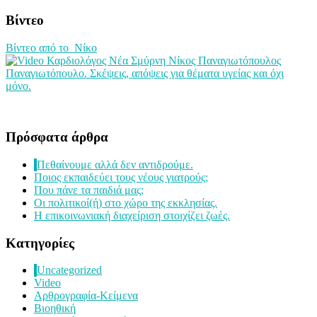
Βίντεο
Βίντεο από το Νίκο
Παναγιωτόπουλο. Σκέψεις, απόψεις για θέματα υγείας και όχι
μόνο.
Πρόσφατα άρθρα
Πεθαίνουμε αλλά δεν αντιδρούμε.
Ποιος εκπαιδεύει τους νέους γιατρούς;
Που πάνε τα παιδιά μας;
Οι πολιτικοί(ή) στο χώρο της εκκλησίας.
Η επικοινωνιακή διαχείριση στοιχίζει ζωές.
Kατηγορίες
Uncategorized
Video
Αρθρογραφία-Κείμενα
Βιοηθική