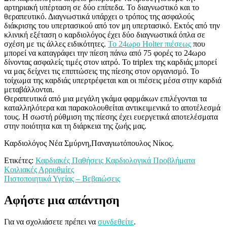
αρτηριακή υπέρταση σε δύο επίπεδα. Το διαγνωστικό και το
θεραπευτικό. Διαγνωστικά υπάρχει ο τρόπος της ασφαλούς
διάκρισης του υπερτασικού από τον μη υπερτασικό. Εκτός από την
κλινική εξέταση ο καρδιολόγος έχει δύο διαγνωστικά όπλα σε
σχέση με τις άλλες ειδικότητες.
Το 24ωρο Holter πιέσεως
που
μπορεί να καταγράφει την πίεση πάνω από 75 φορές το 24ωρο
δίνοντας ασφαλείς τιμές στον ιατρό. Το triplex της καρδιάς μπορεί
να μας δείχνει τις επιπτώσεις της πίεσης στον οργανισμό. Το
τοίχωμα της καρδιάς υπερτρέφεται και οι πιέσεις μέσα στην καρδιά
μεταβάλλονται.
Θεραπευτικά από μια μεγάλη γκάμα φαρμάκων επιλέγονται τα
καταλληλότερα και παρακολουθείται αντικειμενικά το αποτέλεσμά
τους. Η σωστή ρύθμιση της πίεσης έχει ευεργετικά αποτελέσματα
στην ποιότητα και τη διάρκεια της ζωής μας.
Καρδιολόγος Νέα Σμύρνη,Παναγιωτόπουλος Νίκος.
Ετικέτες:
Καρδιακές Παθήσεις Καρδιολογικά Προβλήματα
Πλοήγηση
Κοιλιακές Αρρυθμίες
Πιστοποιητικά Υγείας – Βεβαιώσεις
άρθρων
Αφήστε μια απάντηση
Για να σχολιάσετε πρέπει να
συνδεθείτε
.